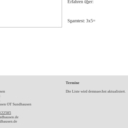
Erfahren ü
b
er:
S
p
amtest: 3x5=
Termine
sen
Die Liste wird demnaechst aktualisiert.
t
1
usen OT Sundhausen
122585
-relam@ofni
dhausen.de