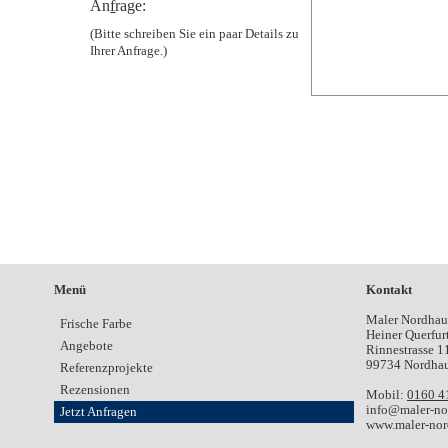
An
f
rage:
(Bitte schreiben Sie ein paar Details zu
Ihrer Anfrage.)
Menü
Kontakt
Maler Nordhau
Frische Farbe
Heiner Querfur
Angebote
Rinnestrasse 1
99734 Nordha
Referenzprojekte
Rezensionen
Mobil:
0160 4
ed.nesuahdron
Jetzt Anfragen
www.maler-nor