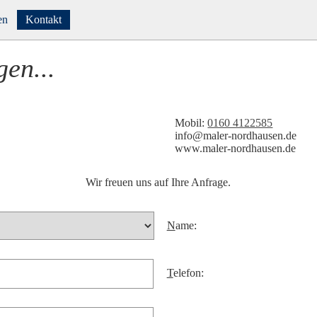
en
Kontakt
Formular
gen...
Impressum
rtenhaus
Links
Mobil:
0160 4122585
Datenschutz
ed.nesuahdron-relam@ofni
www.maler-nordhausen.de
Wir freuen uns auf Ihre Anfrage.
N
ame:
T
elefon: