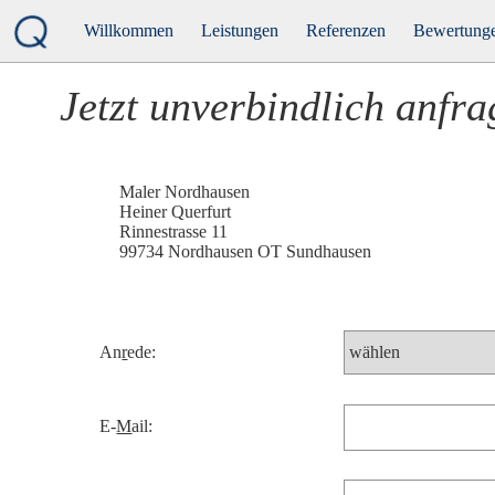
Willkommen
Leistungen
Referenzen
Bewertung
Fassadengestaltung
Wohnhaus Roepke
Jetzt unverbindlich anfra
Malerarbeiten
Partyraum Hake
Innenraumgestaltung
Fachwerkrestaurierung Ga
Maler Nordhausen
Wärmedämmung
Mueller
Kaminecke gestalten
Heiner Querfurt
Rinnestrasse 11
99734 Nordhausen OT Sundhausen
An
r
ede:
E-
M
ail: